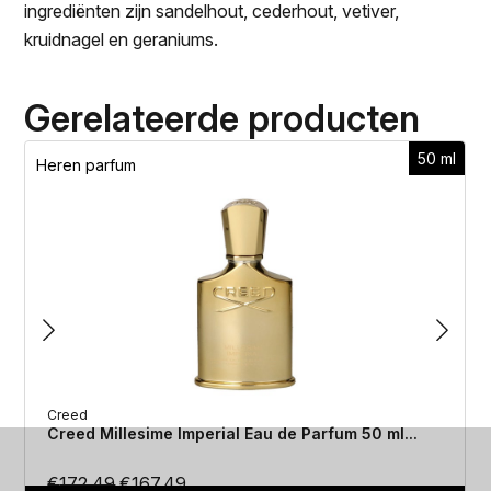
ingrediënten zijn sandelhout, cederhout, vetiver,
kruidnagel en geraniums.
Gerelateerde producten
50 ml
Heren parfum
Creed
Creed Millesime Imperial Eau de Parfum 50 ml...
Oorspronkelijke
Huidige
€
172.49
€
167.49