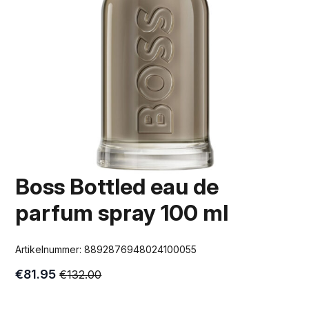
Boss Bottled eau de
parfum spray 100 ml
Artikelnummer:
8892876948024100055
€
81.95
€
132.00
Oorspronkelijke
Huidige
prijs
prijs