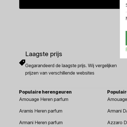
prijs
prijs
was:
is:
€172.49.
€167.49.
Laagste prijs
Gegarandeerd de laagste prijs. Wij vergelijken
prijzen van verschillende websites
Populaire herengeuren
Populai
Amouage Heren parfum
Amouage
Aramis Heren parfum
Armani D
Armani Heren parfum
Azzaro D