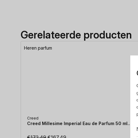
Gerelateerde producten
Heren parfum
Creed
Creed Millesime Imperial Eau de Parfum 50 ml...
Oorspronkelijke
Huidige
€
172.49
€
167.49