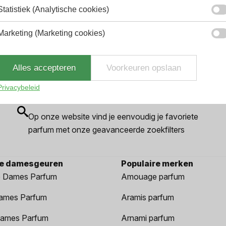
2.9% korting
Statistiek (Analytische cookies)
Marketing (Marketing cookies)
Alles accepteren
Voorkeuren opslaan
Privacybeleid
Gemakkelijk zoeken
Op onze website vind je eenvoudig je favoriete
parfum met onze geavanceerde zoekfilters
re damesgeuren
Populaire merken
 Dames Parfum
Amouage parfum
ames Parfum
Aramis parfum
ames Parfum
Arnami parfum