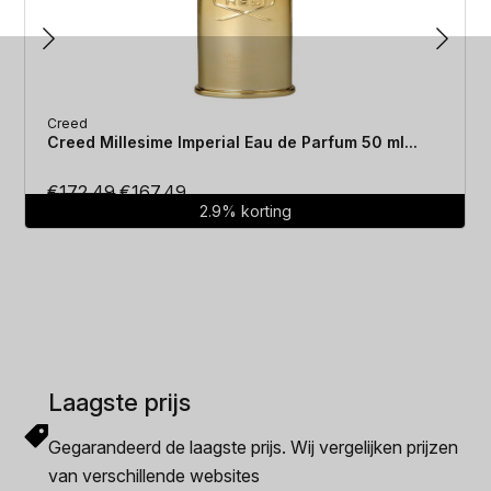
Creed
Creed Millesime Imperial Eau de Parfum 50 ml...
Oorspronkelijke
Huidige
€
172.49
€
167.49
2.9% korting
prijs
prijs
was:
is:
€172.49.
€167.49.
Laagste prijs
Gegarandeerd de laagste prijs. Wij vergelijken prijzen
van verschillende websites