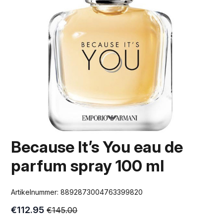
Because It’s You eau de
parfum spray 100 ml
Artikelnummer:
8892873004763399820
€
112.95
€
145.00
Oorspronkelijke
Huidige