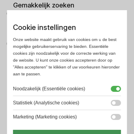
Gemakkelijk zoeken
Op onze website vind je eenvoudig je favoriete
parfum met onze geavanceerde zoekfilters
Cookie instellingen
Bespaar tijd en geld
Onze website maakt gebruik van cookies om u de best
Wij hebben alle prijzen voor je verzameld zodat jij
mogelijke gebruikerservaring te bieden. Essentiële
cookies zijn noodzakelijk voor de correcte werking van
minder tijd en geld kwijt bent
de website. U kunt onze cookies accepteren door op
"Alles accepteren" te klikken of uw voorkeuren hieronder
aan te passen.
Populaire herengeuren
Amouage Heren parfum
Noodzakelijk (Essentiële cookies)
Aramis Heren parfum
Statistiek (Analytische cookies)
Armani Heren parfum
Marketing (Marketing cookies)
Azzaro Heren parfum
BALR. Heren parfum