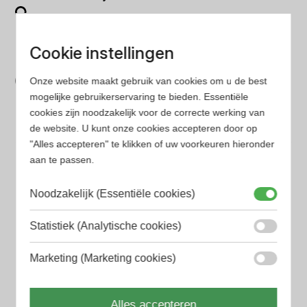
Op onze website vind je eenvoudig je favoriete
parfum met onze geavanceerde zoekfilters
Cookie instellingen
Bespaar tijd en geld
Onze website maakt gebruik van cookies om u de best
Wij hebben alle prijzen voor je verzameld zodat jij
mogelijke gebruikerservaring te bieden. Essentiële
minder tijd en geld kwijt bent
cookies zijn noodzakelijk voor de correcte werking van
de website. U kunt onze cookies accepteren door op
"Alles accepteren" te klikken of uw voorkeuren hieronder
Populaire herengeuren
aan te passen.
Amouage Heren parfum
Noodzakelijk (Essentiële cookies)
Aramis Heren parfum
Armani Heren parfum
Statistiek (Analytische cookies)
Azzaro Heren parfum
Marketing (Marketing cookies)
BALR. Heren parfum
Alles accepteren