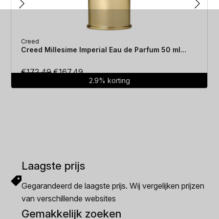
Creed
Creed Millesime Imperial Eau de Parfum 50 ml...
Oorspronkelijke
Huidige
€
172.49
€
167.49
2.9% korting
prijs
prijs
was:
is:
€172.49.
€167.49.
Laagste prijs
Gegarandeerd de laagste prijs. Wij vergelijken prijzen
van verschillende websites
Gemakkelijk zoeken