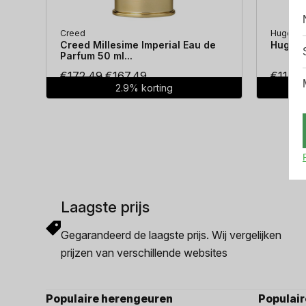
Creed
Hugo Bo
Creed Millesime Imperial Eau de
Hugo Bo
Parfum 50 ml...
Oorspronkelijke
Huidige
€
172.49
€
167.49
€
114.3
2.9% korting
prijs
prijs
was:
is:
€172.49.
€167.49.
Laagste prijs
Gegarandeerd de laagste prijs. Wij vergelijken
prijzen van verschillende websites
Populaire herengeuren
Populai