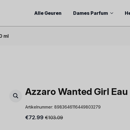
Alle Geuren
Dames Parfum
H
0 ml
Azzaro Wanted Girl Eau
Artikelnummer:
8983646116449803279
€
72.99
€
103.09
Oorspronkelijke
Huidige
prijs
prijs