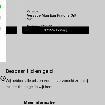
Versace
Hug
...
Versace Man Eau Fraiche Gift
Hug
Set...
Oorspronkelijke
Huidige
€
86.97
€
54.49
€
7
37.35% korting
prijs
prijs
was:
is:
€86.97.
€54.49.
Bespaar tijd en geld
Wij hebben alle prijzen voor je verzameld zodat jij
minder tijd en geld kwijt bent
Meer informatie