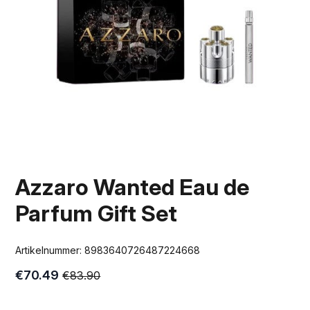
Azzaro Wanted Eau de
Parfum Gift Set
Artikelnummer:
8983640726487224668
€
70.49
€
83.90
Oorspronkelijke
Huidige
prijs
prijs