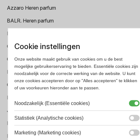
Azzaro Heren parfum
BALR. Heren parfum
BVLGARI Heren parfum
Cookie instellingen
Chanel Heren parfum
Creed heren parfum
Onze website maakt gebruik van cookies om u de best
mogelijke gebruikerservaring te bieden. Essentiële cookies zijn
Dior Heren parfum
noodzakelijk voor de correcte werking van de website. U kunt
onze cookies accepteren door op "Alles accepteren" te klikken
Geurpakket
of uw voorkeuren hieronder aan te passen.
Hugo Boss Heren parfum
Noodzakelijk (Essentiële cookies)
Jean Paul Gaultier Heren parfum
Statistiek (Analytische cookies)
Paco Rabanne Heren parfum
Marketing (Marketing cookies)
Parfum Gift Set