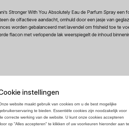
Armani’s Stronger With You Absolutely Eau de Parfum Spray ee
eteen de olfactieve aandacht, omhuld door een jasje van gegla
 nuances worden gebalanceerd met lavendel om frisheid toe te v
eerde flacon met verlopende lak weerspiegelt de inhoud binnen
Cookie instellingen
rfum
Heren parfum
Onze website maakt gebruik van cookies om u de best mogelijke
gebruikerservaring te bieden. Essentiële cookies zijn noodzakelijk voor
de correcte werking van de website. U kunt onze cookies accepteren
door op "Alles accepteren" te klikken of uw voorkeuren hieronder aan t