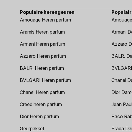
Populaire herengeuren
Populai
Amouage Heren parfum
Amouage
Aramis Heren parfum
Armani D
Armani Heren parfum
Azzaro D
Azzaro Heren parfum
BALR. D
BALR. Heren parfum
BVLGARI
BVLGARI Heren parfum
Chanel D
Chanel Heren parfum
Dior Dam
Creed heren parfum
Jean Paul
Dior Heren parfum
Paco Rab
Geurpakket
Prada Da