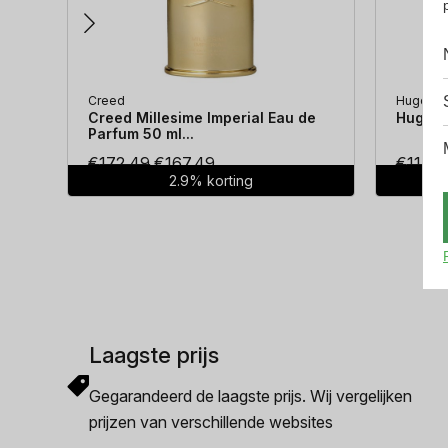
Creed
Hugo Bo
Creed Millesime Imperial Eau de
Hugo Bo
Parfum 50 ml...
Oorspronkelijke
Huidige
€
172.49
€
167.49
€
114.3
2.9% korting
prijs
prijs
was:
is:
€172.49.
€167.49.
Laagste prijs
Gegarandeerd de laagste prijs. Wij vergelijken
prijzen van verschillende websites