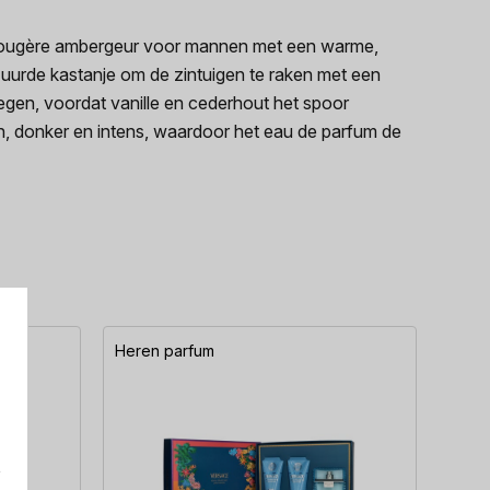
n fougère ambergeur voor mannen met een warme,
zuurde kastanje om de zintuigen te raken met een
oegen, voordat vanille en cederhout het spoor
in, donker en intens, waardoor het eau de parfum de
Heren parfum
Here
e