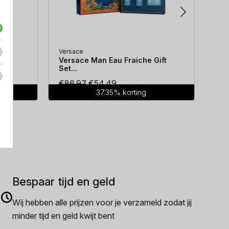
Versace
Hug
...
Versace Man Eau Fraiche Gift
Hug
Set...
Oorspronkelijke
Huidige
€
86.97
€
54.49
€
7
37.35% korting
prijs
prijs
was:
is:
€86.97.
€54.49.
Bespaar tijd en geld
Wij hebben alle prijzen voor je verzameld zodat jij
minder tijd en geld kwijt bent