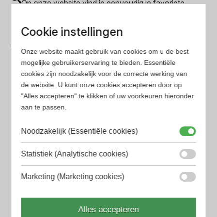
Op onze website vind je eenvoudig je favoriete
parfum met onze geavanceerde zoekfilters
Bespaar tijd en geld
Cookie instellingen
Wij hebben alle prijzen voor je verzameld zodat jij
Onze website maakt gebruik van cookies om u de best
minder tijd en geld kwijt bent
mogelijke gebruikerservaring te bieden. Essentiële
cookies zijn noodzakelijk voor de correcte werking van
de website. U kunt onze cookies accepteren door op
Populaire herengeuren
"Alles accepteren" te klikken of uw voorkeuren hieronder
aan te passen.
Amouage Heren parfum
Aramis Heren parfum
Noodzakelijk (Essentiële cookies)
Armani Heren parfum
Statistiek (Analytische cookies)
Azzaro Heren parfum
Marketing (Marketing cookies)
BALR. Heren parfum
BVLGARI Heren parfum
Alles accepteren