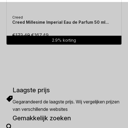
Creed
Creed Millesime Imperial Eau de Parfum 50 ml...
Oorspronkelijke
Huidige
€
172.49
€
167.49
2.9% korting
prijs
prijs
was:
is:
€172.49.
€167.49.
Laagste prijs
Gegarandeerd de laagste prijs. Wij vergelijken prijzen
van verschillende websites
Gemakkelijk zoeken