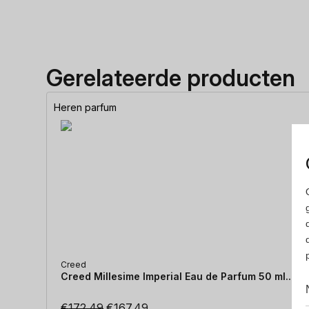
Gerelateerde producten
Heren parfum
Creed
Creed Millesime Imperial Eau de Parfum 50 ml...
Oorspronkelijke
Huidige
€
172.49
€
167.49