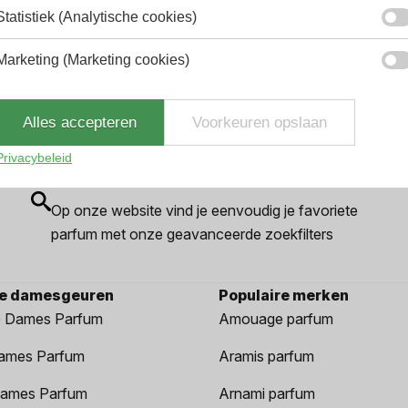
2.9% korting
Statistiek (Analytische cookies)
Marketing (Marketing cookies)
Alles accepteren
Voorkeuren opslaan
Privacybeleid
Gemakkelijk zoeken
Op onze website vind je eenvoudig je favoriete
parfum met onze geavanceerde zoekfilters
re damesgeuren
Populaire merken
 Dames Parfum
Amouage parfum
ames Parfum
Aramis parfum
ames Parfum
Arnami parfum