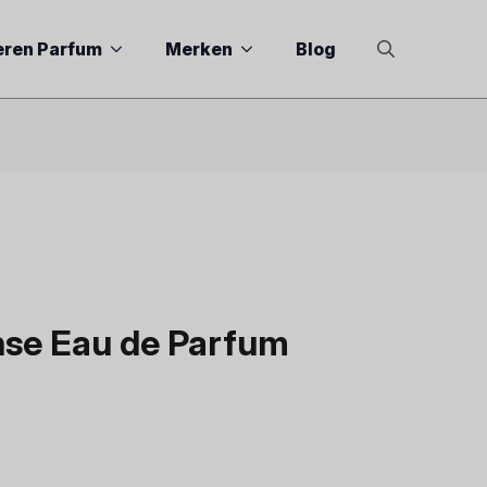
eren Parfum
Merken
Blog
Search
for:
nse Eau de Parfum