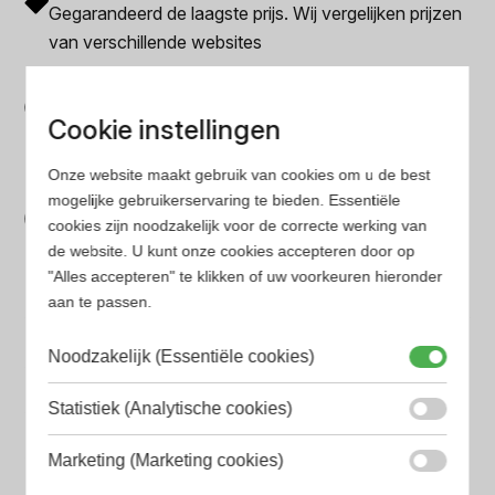
Gegarandeerd de laagste prijs. Wij vergelijken prijzen
van verschillende websites
Gemakkelijk zoeken
Op onze website vind je eenvoudig je favoriete
Cookie instellingen
parfum met onze geavanceerde zoekfilters
Onze website maakt gebruik van cookies om u de best
Bespaar tijd en geld
mogelijke gebruikerservaring te bieden. Essentiële
cookies zijn noodzakelijk voor de correcte werking van
Wij hebben alle prijzen voor je verzameld zodat jij
de website. U kunt onze cookies accepteren door op
minder tijd en geld kwijt bent
"Alles accepteren" te klikken of uw voorkeuren hieronder
aan te passen.
Populaire herengeuren
Noodzakelijk (Essentiële cookies)
Amouage Heren parfum
Aramis Heren parfum
Statistiek (Analytische cookies)
Armani Heren parfum
Marketing (Marketing cookies)