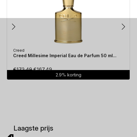
Creed
Creed Millesime Imperial Eau de Parfum 50 ml...
Oorspronkelijke
Huidige
€
172.49
€
167.49
2.9% korting
prijs
prijs
was:
is:
€172.49.
€167.49.
Laagste prijs