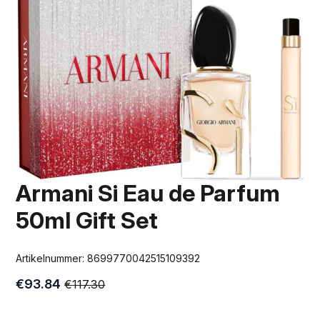
Armani Si Eau de Parfum
50ml Gift Set
Artikelnummer:
8699770042515109392
€
93.84
€
117.30
Oorspronkelijke
Huidige
prijs
prijs