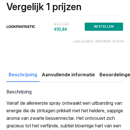
was:
is:
Vergelijk 1 prijzen
€117.30.
€93.84.
€117,30
BESTELLEN
€93,84
Last updated: 2026-08-06 13:24:40
Beschrijving
Aanvullende informatie
Beoordelinge
Beschrijving
Vanaf de allereerste spray ontwaakt een uitbarsting van
energie die de zintuigen prikkelt met het heldere, sappige
aroma van zwarte bessennectar. Het ontvouwt zich
gracieus tot het verfijnde, subtiel bloemige hart van een