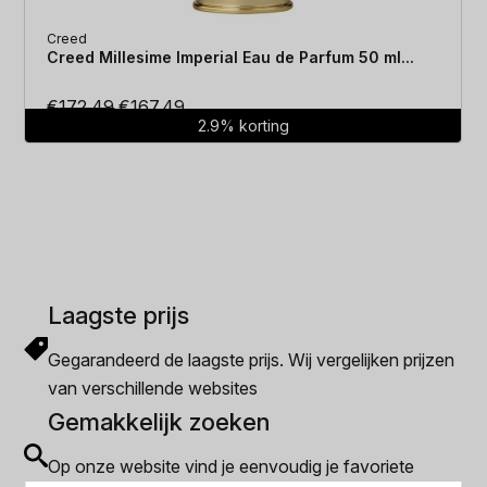
Creed
Creed Millesime Imperial Eau de Parfum 50 ml...
Oorspronkelijke
Huidige
€
172.49
€
167.49
2.9% korting
prijs
prijs
was:
is:
€172.49.
€167.49.
Laagste prijs
Gegarandeerd de laagste prijs. Wij vergelijken prijzen
van verschillende websites
Gemakkelijk zoeken
Op onze website vind je eenvoudig je favoriete