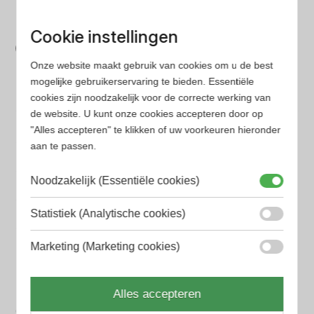
parfum met onze geavanceerde zoekfilters
Bespaar tijd en geld
Cookie instellingen
Wij hebben alle prijzen voor je verzameld zodat jij
Onze website maakt gebruik van cookies om u de best
minder tijd en geld kwijt bent
mogelijke gebruikerservaring te bieden. Essentiële
cookies zijn noodzakelijk voor de correcte werking van
de website. U kunt onze cookies accepteren door op
Populaire herengeuren
"Alles accepteren" te klikken of uw voorkeuren hieronder
Amouage Heren parfum
aan te passen.
Aramis Heren parfum
Noodzakelijk (Essentiële cookies)
Armani Heren parfum
Statistiek (Analytische cookies)
Azzaro Heren parfum
Marketing (Marketing cookies)
BALR. Heren parfum
BVLGARI Heren parfum
Alles accepteren
Chanel Heren parfum