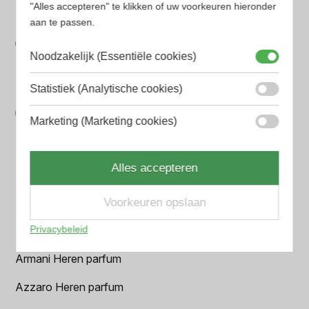
van verschillende websites
"Alles accepteren" te klikken of uw voorkeuren hieronder
Gemakkelijk zoeken
aan te passen.
Op onze website vind je eenvoudig je favoriete
Noodzakelijk (Essentiële cookies)
parfum met onze geavanceerde zoekfilters
Statistiek (Analytische cookies)
Bespaar tijd en geld
Wij hebben alle prijzen voor je verzameld zodat jij
Marketing (Marketing cookies)
minder tijd en geld kwijt bent
Alles accepteren
Populaire herengeuren
Amouage Heren parfum
Voorkeuren opslaan
Privacybeleid
Aramis Heren parfum
Armani Heren parfum
Azzaro Heren parfum