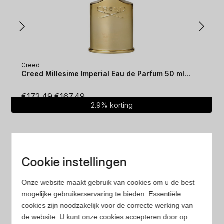
Creed
Creed Millesime Imperial Eau de Parfum 50 ml...
Oorspronkelijke
Huidige
€
172.49
€
167.49
2.9% korting
prijs
prijs
was:
is:
€172.49.
€167.49.
Cookie instellingen
Onze website maakt gebruik van cookies om u de best
Laagste prijs
mogelijke gebruikerservaring te bieden. Essentiële
cookies zijn noodzakelijk voor de correcte werking van
Gegarandeerd de laagste prijs. Wij vergelijken prijzen
de website. U kunt onze cookies accepteren door op