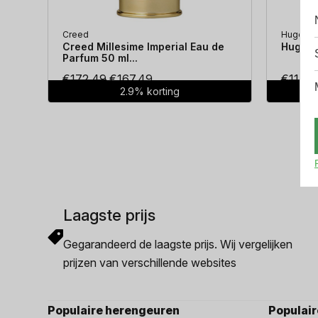
Creed
Hugo Bo
Creed Millesime Imperial Eau de
Hugo Bo
Parfum 50 ml...
Oorspronkelijke
Huidige
€
172.49
€
167.49
€
114.3
2.9% korting
prijs
prijs
was:
is:
€172.49.
€167.49.
Laagste prijs
Gegarandeerd de laagste prijs. Wij vergelijken
prijzen van verschillende websites
Populaire herengeuren
Populai