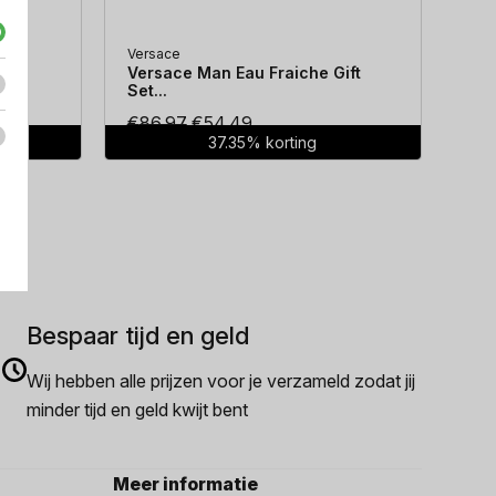
Versace
Hug
...
Versace Man Eau Fraiche Gift
Hug
Set...
Oorspronkelijke
Huidige
€
86.97
€
54.49
€
7
37.35% korting
prijs
prijs
was:
is:
€86.97.
€54.49.
Bespaar tijd en geld
Wij hebben alle prijzen voor je verzameld zodat jij
minder tijd en geld kwijt bent
Meer informatie