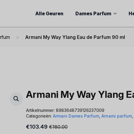
Alle Geuren
Dames Parfum
H
arfum
Armani My Way Ylang Eau de Parfum 90 ml
Armani My Way Ylang E
Artikelnummer:
8983648739126237009
Categorieën:
Armani Dames Parfum
,
Arnami parfum
€
103.49
€
180.00
Oorspronkelijke
Huidige