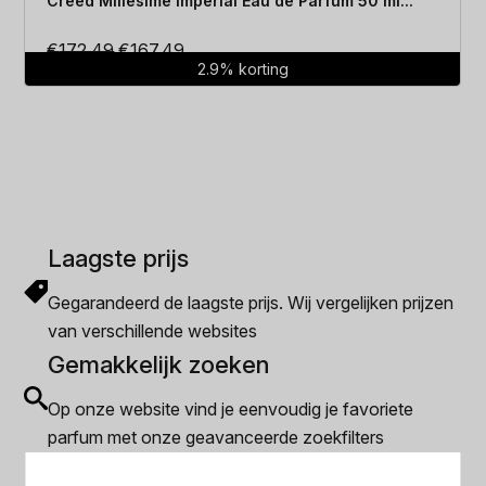
Creed Millesime Imperial Eau de Parfum 50 ml...
Oorspronkelijke
Huidige
€
172.49
€
167.49
2.9% korting
prijs
prijs
was:
is:
€172.49.
€167.49.
Laagste prijs
Gegarandeerd de laagste prijs. Wij vergelijken prijzen
van verschillende websites
Gemakkelijk zoeken
Op onze website vind je eenvoudig je favoriete
parfum met onze geavanceerde zoekfilters
Bespaar tijd en geld