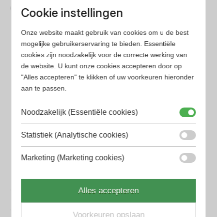
Cookie instellingen
Wij hebben alle prijzen voor je verzameld zodat jij
minder tijd en geld kwijt bent
Onze website maakt gebruik van cookies om u de best
mogelijke gebruikerservaring te bieden. Essentiële
cookies zijn noodzakelijk voor de correcte werking van
Populaire herengeuren
de website. U kunt onze cookies accepteren door op
Amouage Heren parfum
"Alles accepteren" te klikken of uw voorkeuren hieronder
aan te passen.
Aramis Heren parfum
Armani Heren parfum
Noodzakelijk (Essentiële cookies)
Azzaro Heren parfum
Statistiek (Analytische cookies)
BALR. Heren parfum
Marketing (Marketing cookies)
BVLGARI Heren parfum
Chanel Heren parfum
Alles accepteren
Creed heren parfum
Voorkeuren opslaan