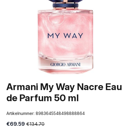
Armani My Way Nacre Eau
de Parfum 50 ml
Artikelnummer:
8983645548498888864
€
69.59
€
134.70
Oorspronkelijke
Huidige