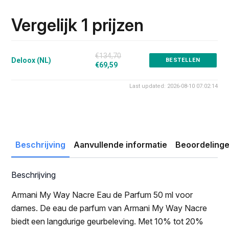
prijs
prijs
was:
is:
Vergelijk 1 prijzen
€134.70.
€69.59.
€134,70
Deloox (NL)
BESTELLEN
€69,59
Last updated: 2026-08-10 07:02:14
Beschrijving
Aanvullende informatie
Beoordelinge
Beschrijving
Armani My Way Nacre Eau de Parfum 50 ml voor
dames. De eau de parfum van Armani My Way Nacre
biedt een langdurige geurbeleving. Met 10% tot 20%