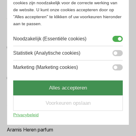
cookies zijn noodzakelijk voor de correcte werking van
Laagste prijs
de website. U kunt onze cookies accepteren door op
"Alles accepteren" te klikken of uw voorkeuren hieronder
Gegarandeerd de laagste prijs. Wij vergelijken prijzen
aan te passen.
van verschillende websites
Gemakkelijk zoeken
Noodzakelijk (Essentiële cookies)
Op onze website vind je eenvoudig je favoriete
Statistiek (Analytische cookies)
parfum met onze geavanceerde zoekfilters
Bespaar tijd en geld
Marketing (Marketing cookies)
Wij hebben alle prijzen voor je verzameld zodat jij
Alles accepteren
minder tijd en geld kwijt bent
Voorkeuren opslaan
Populaire herengeuren
Privacybeleid
Amouage Heren parfum
Aramis Heren parfum