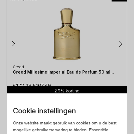
Creed
Creed Millesime Imperial Eau de Parfum 50 ml...
Oorspronkelijke
Huidige
€
172.49
€
167.49
2.9% korting
prijs
prijs
was:
is:
€172.49.
€167.49.
Cookie instellingen
Onze website maakt gebruik van cookies om u de best
mogelijke gebruikerservaring te bieden. Essentiële