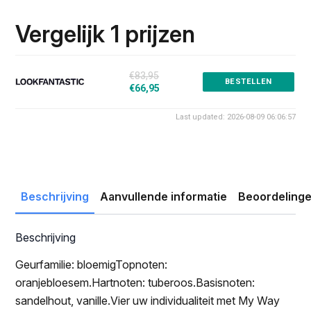
prijs
prijs
was:
is:
Vergelijk 1 prijzen
€83.95.
€66.95.
€83,95
BESTELLEN
€66,95
Last updated: 2026-08-09 06:06:57
Beschrijving
Aanvullende informatie
Beoordelinge
Beschrijving
Geurfamilie: bloemigTopnoten:
oranjebloesem.Hartnoten: tuberoos.Basisnoten:
sandelhout, vanille.Vier uw individualiteit met My Way