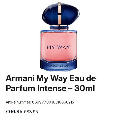
Armani My Way Eau de
Parfum Intense – 30ml
Artikelnummer:
8699770030310666215
€
66.95
€
83.95
Oorspronkelijke
Huidige