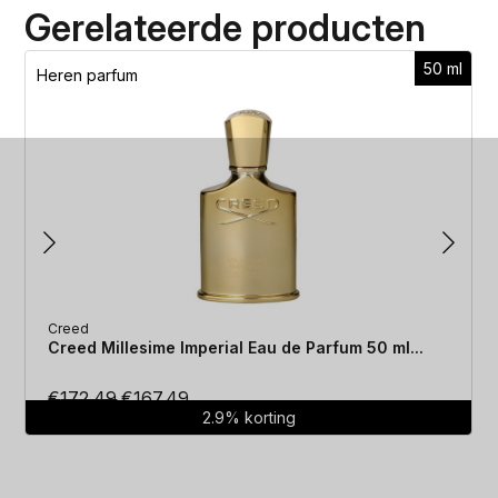
Gerelateerde producten
50 ml
Heren parfum
Creed
Creed Millesime Imperial Eau de Parfum 50 ml...
Oorspronkelijke
Huidige
€
172.49
€
167.49
2.9% korting
prijs
prijs
was:
is:
€172.49.
€167.49.