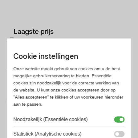
Laagste prijs
Gegarandeerd de laagste prijs. Wij vergelijken prijzen
van verschillende websites
Cookie instellingen
Gemakkelijk zoeken
Onze website maakt gebruik van cookies om u de best
Op onze website vind je eenvoudig je favoriete
mogelijke gebruikerservaring te bieden. Essentiële
parfum met onze geavanceerde zoekfilters
cookies zijn noodzakelijk voor de correcte werking van
de website. U kunt onze cookies accepteren door op
Bespaar tijd en geld
"Alles accepteren" te klikken of uw voorkeuren hieronder
Wij hebben alle prijzen voor je verzameld zodat jij
aan te passen.
minder tijd en geld kwijt bent
Noodzakelijk (Essentiële cookies)
Populaire herengeuren
Statistiek (Analytische cookies)