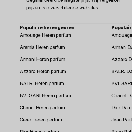
prijzen van verschillende websites
Populaire herengeuren
Populai
Amouage Heren parfum
Amouage
Aramis Heren parfum
Armani D
Armani Heren parfum
Azzaro D
Azzaro Heren parfum
BALR. D
BALR. Heren parfum
BVLGARI
BVLGARI Heren parfum
Chanel D
Chanel Heren parfum
Dior Dam
Creed heren parfum
Jean Paul
Dior Heren parfum
Paco Rab