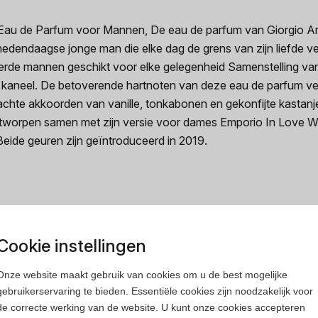
 Eau de Parfum voor Mannen, De eau de parfum van Giorgio Ar
edendaagse jonge man die elke dag de grens van zijn liefde verl
de mannen geschikt voor elke gelegenheid Samenstelling va
neel. De betoverende hartnoten van deze eau de parfum verand
achte akkoorden van vanille, tonkabonen en gekonfijte kastanj
worpen samen met zijn versie voor dames Emporio In Love With
eide geuren zijn geïntroduceerd in 2019.
Cookie instellingen
rfum
Heren parfum
Onze website maakt gebruik van cookies om u de best mogelijke
gebruikerservaring te bieden. Essentiële cookies zijn noodzakelijk voor
de correcte werking van de website. U kunt onze cookies accepteren