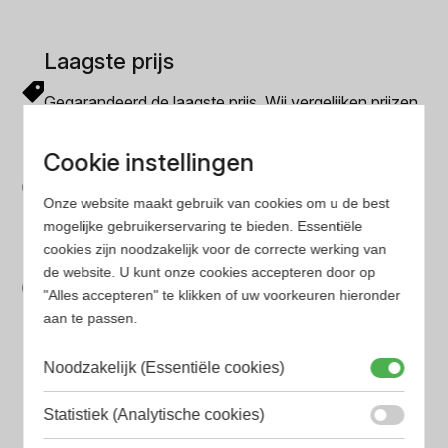
Laagste prijs
Gegarandeerd de laagste prijs. Wij vergelijken prijzen
van verschillende websites
Gemakkelijk zoeken
Cookie instellingen
Op onze website vind je eenvoudig je favoriete
Onze website maakt gebruik van cookies om u de best
parfum met onze geavanceerde zoekfilters
mogelijke gebruikerservaring te bieden. Essentiële
cookies zijn noodzakelijk voor de correcte werking van
Bespaar tijd en geld
de website. U kunt onze cookies accepteren door op
"Alles accepteren" te klikken of uw voorkeuren hieronder
Wij hebben alle prijzen voor je verzameld zodat jij
aan te passen.
minder tijd en geld kwijt bent
Noodzakelijk (Essentiële cookies)
Populaire herengeuren
Statistiek (Analytische cookies)
Amouage Heren parfum