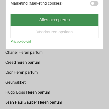
Aramis Heren parfum
Marketing (Marketing cookies)
Armani Heren parfum
Alles accepteren
Azzaro Heren parfum
Voorkeuren opslaan
BALR. Heren parfum
Privacybeleid
BVLGARI Heren parfum
Chanel Heren parfum
Creed heren parfum
Dior Heren parfum
Geurpakket
Hugo Boss Heren parfum
Jean Paul Gaultier Heren parfum