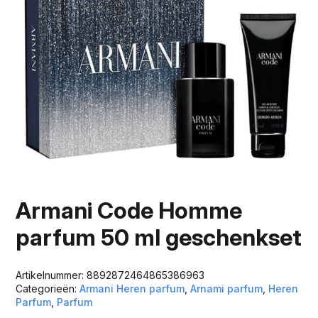
Armani Code Homme
parfum 50 ml geschenkset
Artikelnummer:
8892872464865386963
Categorieën:
Armani Heren parfum
,
Arnami parfum
,
Heren
Parfum
,
Parfum