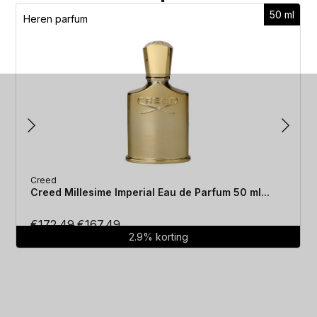
50 ml
Heren parfum
Creed
Creed Millesime Imperial Eau de Parfum 50 ml...
Oorspronkelijke
Huidige
€
172.49
€
167.49
2.9% korting
prijs
prijs
was:
is:
€172.49.
€167.49.