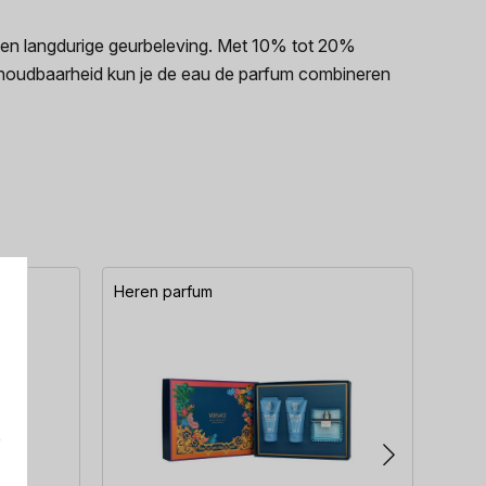
een langdurige geurbeleving. Met 10% tot 20%
 houdbaarheid kun je de eau de parfum combineren
Heren parfum
Here
e