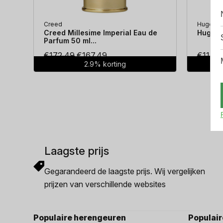
Creed
Hugo Bo
Creed Millesime Imperial Eau de
Hugo Bo
Parfum 50 ml...
Oorspronkelijke
Huidige
€
172.49
€
167.49
€
114.3
2.9% korting
prijs
prijs
was:
is:
€172.49.
€167.49.
Laagste prijs
Gegarandeerd de laagste prijs. Wij vergelijken
prijzen van verschillende websites
Populaire herengeuren
Populai