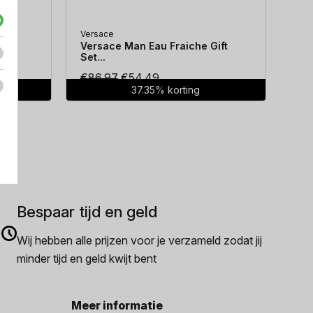
Versace
Hug
...
Versace Man Eau Fraiche Gift
Hug
Set...
Oorspronkelijke
Huidige
€
86.97
€
54.49
€
7
37.35% korting
prijs
prijs
was:
is:
€86.97.
€54.49.
Bespaar tijd en geld
Wij hebben alle prijzen voor je verzameld zodat jij
minder tijd en geld kwijt bent
Meer informatie