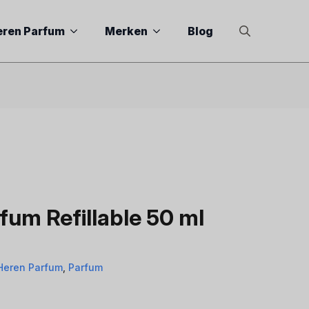
eren Parfum
Merken
Blog
Search
for:
um Refillable 50 ml
Heren Parfum
,
Parfum