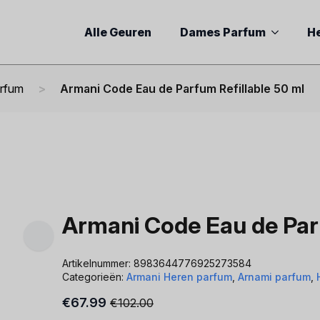
Alle Geuren
Dames Parfum
H
arfum
Armani Code Eau de Parfum Refillable 50 ml
Armani Code Eau de Parf
Artikelnummer:
8983644776925273584
Categorieën:
Armani Heren parfum
,
Arnami parfum
,
€
67.99
€
102.00
Oorspronkelijke
Huidige