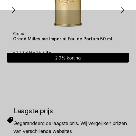
Creed
Creed Millesime Imperial Eau de Parfum 50 ml...
Oorspronkelijke
Huidige
€
172.49
€
167.49
2.9% korting
prijs
prijs
was:
is:
€172.49.
€167.49.
Laagste prijs
Gegarandeerd de laagste prijs. Wij vergelijken prijzen
van verschillende websites