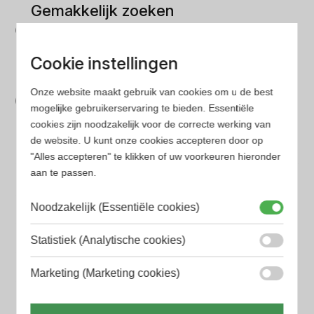
Gemakkelijk zoeken
Op onze website vind je eenvoudig je favoriete
parfum met onze geavanceerde zoekfilters
Cookie instellingen
Bespaar tijd en geld
Onze website maakt gebruik van cookies om u de best
Wij hebben alle prijzen voor je verzameld zodat jij
mogelijke gebruikerservaring te bieden. Essentiële
cookies zijn noodzakelijk voor de correcte werking van
minder tijd en geld kwijt bent
de website. U kunt onze cookies accepteren door op
"Alles accepteren" te klikken of uw voorkeuren hieronder
Populaire herengeuren
aan te passen.
Amouage Heren parfum
Noodzakelijk (Essentiële cookies)
Aramis Heren parfum
Statistiek (Analytische cookies)
Armani Heren parfum
Marketing (Marketing cookies)
Azzaro Heren parfum
BALR. Heren parfum