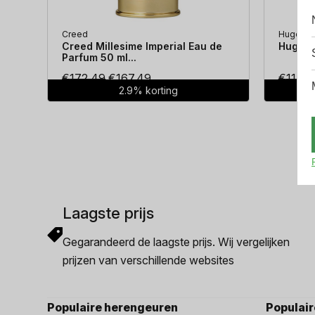
Creed
Hugo Bo
Creed Millesime Imperial Eau de
Hugo Bo
Parfum 50 ml...
Oorspronkelijke
Huidige
€
172.49
€
167.49
€
114.3
2.9% korting
prijs
prijs
was:
is:
€172.49.
€167.49.
Laagste prijs
Gegarandeerd de laagste prijs. Wij vergelijken
prijzen van verschillende websites
Populaire herengeuren
Populai