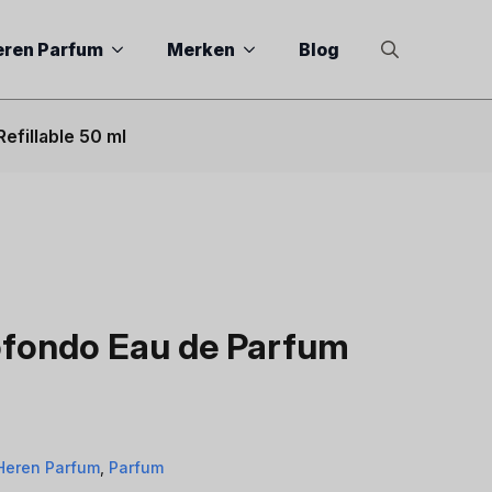
eren Parfum
Merken
Blog
Search
for:
efillable 50 ml
ofondo Eau de Parfum
Heren Parfum
,
Parfum