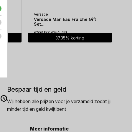
Versace
Hug
...
Versace Man Eau Fraiche Gift
Hug
Set...
Oorspronkelijke
Huidige
€
86.97
€
54.49
€
7
37.35% korting
prijs
prijs
was:
is:
€86.97.
€54.49.
Bespaar tijd en geld
Wij hebben alle prijzen voor je verzameld zodat jij
minder tijd en geld kwijt bent
Meer informatie