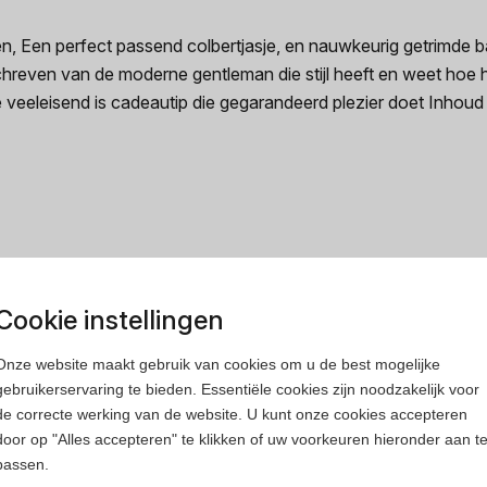
, Een perfect passend colbertjasje, en nauwkeurig getrimde b
chreven van de moderne gentleman die stijl heeft en weet hoe 
ie veeleisend is cadeautip die gegarandeerd plezier doet Inhou
rfum
Heren parfum
Cookie instellingen
Onze website maakt gebruik van cookies om u de best mogelijke
gebruikerservaring te bieden. Essentiële cookies zijn noodzakelijk voor
de correcte werking van de website. U kunt onze cookies accepteren
door op "Alles accepteren" te klikken of uw voorkeuren hieronder aan t
passen.