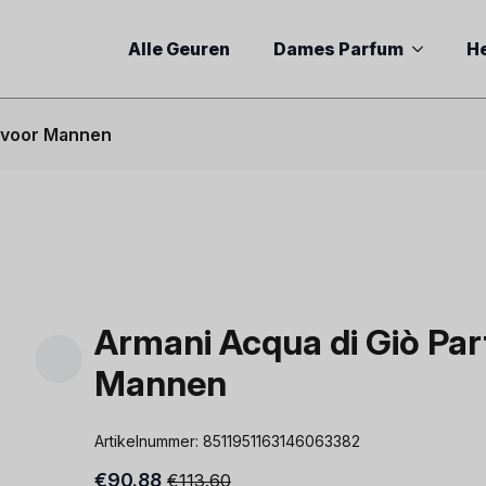
Alle Geuren
Dames Parfum
H
t voor Mannen
Armani Acqua di Giò Par
Mannen
Artikelnummer:
8511951163146063382
€
90.88
€
113.60