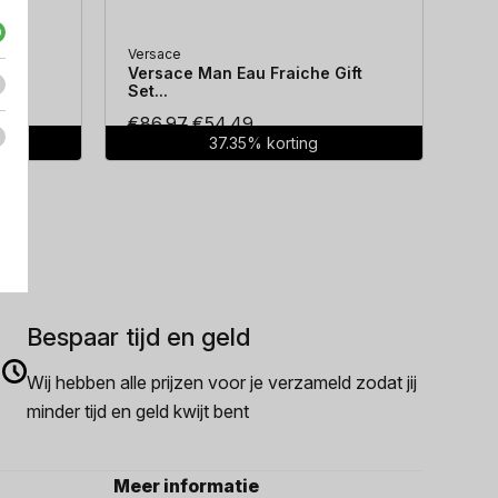
Versace
Hug
...
Versace Man Eau Fraiche Gift
Hug
Set...
Oorspronkelijke
Huidige
€
86.97
€
54.49
€
7
37.35% korting
prijs
prijs
was:
is:
€86.97.
€54.49.
Bespaar tijd en geld
Wij hebben alle prijzen voor je verzameld zodat jij
minder tijd en geld kwijt bent
Meer informatie