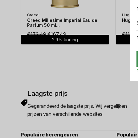
Creed
Hugo Bo
Creed Millesime Imperial Eau de
Hugo Bo
Parfum 50 ml...
Oorspronkelijke
Huidige
€
172.49
€
167.49
€
114.3
2.9% korting
prijs
prijs
was:
is:
€172.49.
€167.49.
Laagste prijs
Gegarandeerd de laagste prijs. Wij vergelijken
prijzen van verschillende websites
Populaire herengeuren
Populai