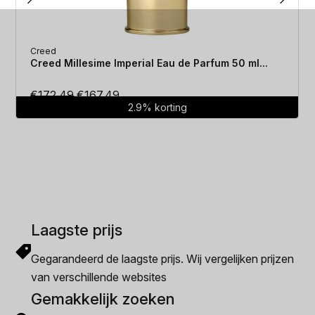
Creed
Creed Millesime Imperial Eau de Parfum 50 ml...
Oorspronkelijke
Huidige
€
172.49
€
167.49
2.9% korting
prijs
prijs
was:
is:
€172.49.
€167.49.
Laagste prijs
Gegarandeerd de laagste prijs. Wij vergelijken prijzen
van verschillende websites
Gemakkelijk zoeken