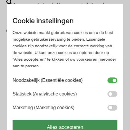
Op onze website vind je eenvoudig je favoriete
parfum met onze geavanceerde zoekfilters
Cookie instellingen
Bespaar tijd en geld
Onze website maakt gebruik van cookies om u de best
Wij hebben alle prijzen voor je verzameld zodat jij
mogelijke gebruikerservaring te bieden. Essentiële
minder tijd en geld kwijt bent
cookies zijn noodzakelijk voor de correcte werking van
de website. U kunt onze cookies accepteren door op
"Alles accepteren" te klikken of uw voorkeuren hieronder
Populaire herengeuren
aan te passen.
Amouage Heren parfum
Aramis Heren parfum
Noodzakelijk (Essentiële cookies)
Armani Heren parfum
Statistiek (Analytische cookies)
Azzaro Heren parfum
Marketing (Marketing cookies)
BALR. Heren parfum
Alles accepteren
BVLGARI Heren parfum