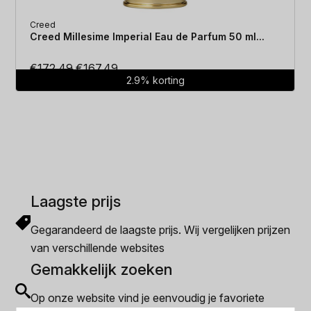
Creed
Creed Millesime Imperial Eau de Parfum 50 ml...
Oorspronkelijke
Huidige
€
172.49
€
167.49
2.9% korting
prijs
prijs
was:
is:
€172.49.
€167.49.
Laagste prijs
Gegarandeerd de laagste prijs. Wij vergelijken prijzen
van verschillende websites
Gemakkelijk zoeken
Op onze website vind je eenvoudig je favoriete