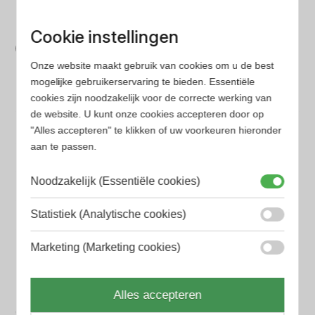
parfum met onze geavanceerde zoekfilters
Bespaar tijd en geld
Cookie instellingen
Wij hebben alle prijzen voor je verzameld zodat jij
Onze website maakt gebruik van cookies om u de best
minder tijd en geld kwijt bent
mogelijke gebruikerservaring te bieden. Essentiële
cookies zijn noodzakelijk voor de correcte werking van
de website. U kunt onze cookies accepteren door op
Populaire herengeuren
"Alles accepteren" te klikken of uw voorkeuren hieronder
Amouage Heren parfum
aan te passen.
Aramis Heren parfum
Noodzakelijk (Essentiële cookies)
Armani Heren parfum
Statistiek (Analytische cookies)
Azzaro Heren parfum
Marketing (Marketing cookies)
BALR. Heren parfum
BVLGARI Heren parfum
Alles accepteren
Chanel Heren parfum