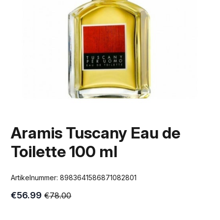
Aramis Tuscany Eau de
Toilette 100 ml
Artikelnummer:
8983641586871082801
€
56.99
€
78.00
Oorspronkelijke
Huidige
prijs
prijs