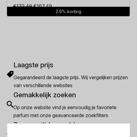
Oorspronkelijke
Huidige
€
172.49
€
167.49
2.9% korting
prijs
prijs
was:
is:
€172.49.
€167.49.
Laagste prijs
Gegarandeerd de laagste prijs. Wij vergelijken prijzen
van verschillende websites
Gemakkelijk zoeken
Op onze website vind je eenvoudig je favoriete
parfum met onze geavanceerde zoekfilters
Bespaar tijd en geld