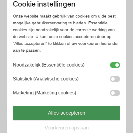
Wij hebben alle prijzen voor je verzameld zodat jij
Cookie instellingen
minder tijd en geld kwijt bent
Onze website maakt gebruik van cookies om u de best
mogelijke gebruikerservaring te bieden. Essentiële
Populaire herengeuren
cookies zijn noodzakelijk voor de correcte werking van
Amouage Heren parfum
de website. U kunt onze cookies accepteren door op
"Alles accepteren" te klikken of uw voorkeuren hieronder
Aramis Heren parfum
aan te passen.
Armani Heren parfum
Noodzakelijk (Essentiële cookies)
Azzaro Heren parfum
Statistiek (Analytische cookies)
BALR. Heren parfum
Marketing (Marketing cookies)
BVLGARI Heren parfum
Chanel Heren parfum
Alles accepteren
Creed heren parfum
Voorkeuren opslaan
Dior Heren parfum