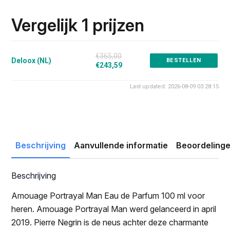
prijs
prijs
was:
is:
Vergelijk 1 prijzen
€365.00.
€243.59.
€365,00
Deloox (NL)
BESTELLEN
€243,59
Last updated: 2026-08-09 03:28:15
Beschrijving
Aanvullende informatie
Beoordelinge
Beschrijving
Amouage Portrayal Man Eau de Parfum 100 ml voor
heren. Amouage Portrayal Man werd gelanceerd in april
2019. Pierre Negrin is de neus achter deze charmante