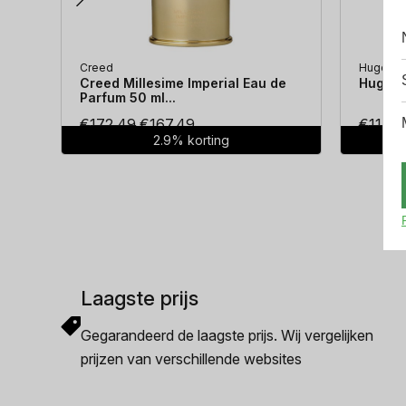
Creed
Hugo Bo
Creed Millesime Imperial Eau de
Hugo Bo
Parfum 50 ml...
Oorspronkelijke
Huidige
€
172.49
€
167.49
€
114.3
2.9% korting
prijs
prijs
was:
is:
€172.49.
€167.49.
Laagste prijs
Gegarandeerd de laagste prijs. Wij vergelijken
prijzen van verschillende websites