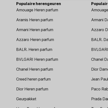
Populaire herengeuren
Populai
Amouage Heren parfum
Amouage
Aramis Heren parfum
Armani D
Armani Heren parfum
Azzaro D
Azzaro Heren parfum
BALR. D
BALR. Heren parfum
BVLGARI
BVLGARI Heren parfum
Chanel D
Chanel Heren parfum
Dior Dam
Creed heren parfum
Jean Paul
Dior Heren parfum
Paco Rab
Geurpakket
Prada Da