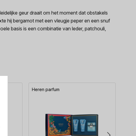
idelijke geur draait om het moment dat obstakels
mixte hij bergamot met een vleugje peper en een snuf
le basis is een combinatie van leder, patchouli,
Heren parfum
Here
e