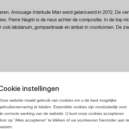
en. Amouage Interlude Man werd gelanceerd in 2012. De verle
aties. Pierre Negrin is de neus achter de compositie. In de top 
ar ook labdanum, gompastinaak en amber in voorkomen. De zwoe
rfum
Heren parfum
Cookie instellingen
Onze website maakt gebruik van cookies om u de best mogelijke
gebruikerservaring te bieden. Essentiële cookies zijn noodzakelijk voor
de correcte werking van de website. U kunt onze cookies accepteren
door op "Alles accepteren" te klikken of uw voorkeuren hieronder aan t
passen.