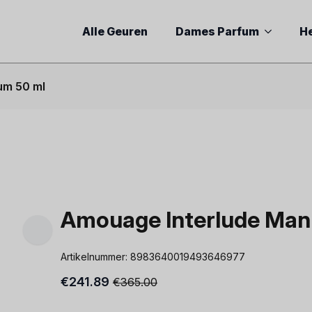
Alle Geuren
Dames Parfum
H
um 50 ml
Amouage Interlude Man
Artikelnummer:
8983640019493646977
€
241.89
€
365.00
Oorspronkelijke
Huidige
prijs
prijs