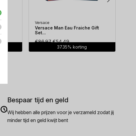
Versace
Hug
...
Versace Man Eau Fraiche Gift
Hug
Set...
Oorspronkelijke
Huidige
€
86.97
€
54.49
€
7
37.35% korting
prijs
prijs
was:
is:
€86.97.
€54.49.
Bespaar tijd en geld
Wij hebben alle prijzen voor je verzameld zodat jij
minder tijd en geld kwijt bent