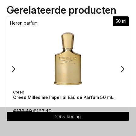
Gerelateerde producten
50 ml
Heren parfum
Creed
Creed Millesime Imperial Eau de Parfum 50 ml...
Oorspronkelijke
Huidige
€
172.49
€
167.49
2.9% korting
prijs
prijs
was:
is:
€172.49.
€167.49.