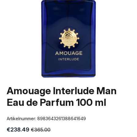
Amouage Interlude Man
Eau de Parfum 100 ml
Artikelnummer:
8983643261388641649
€
238.49
€
365.00
Oorspronkelijke
Huidige