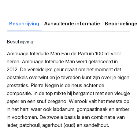
prijs
prijs
was:
is:
€365.00.
€238.49.
Beschrijving
Aanvullende informatie
Beoordelinge
Beschrijving
Amouage Interlude Man Eau de Parfum 100 ml voor
heren. Amouage Interlude Man werd gelanceerd in
2012. De verleidelijke geur draait om het moment dat
obstakels overwint en je tevreden kunt zijn over je eigen
prestaties. Pierre Negrin is de neus achter de
compositie. In de top mixte hij bergamot met een vleugje
peper en een snuf oregano. Wierook valt het meeste op
in het hart, waar ook labdanum, gompastinaak en amber
in voorkomen. De zwoele basis is een combinatie van
leder, patchouli, agarhout (oud) en sandelhout.