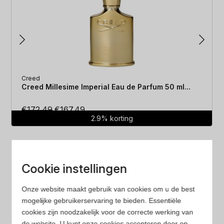
Creed
Creed Millesime Imperial Eau de Parfum 50 ml...
Oorspronkelijke
Huidige
€
172.49
€
167.49
2.9% korting
prijs
prijs
was:
is:
€172.49.
€167.49.
Cookie instellingen
Onze website maakt gebruik van cookies om u de best
mogelijke gebruikerservaring te bieden. Essentiële
Laagste prijs
cookies zijn noodzakelijk voor de correcte werking van
de website. U kunt onze cookies accepteren door op