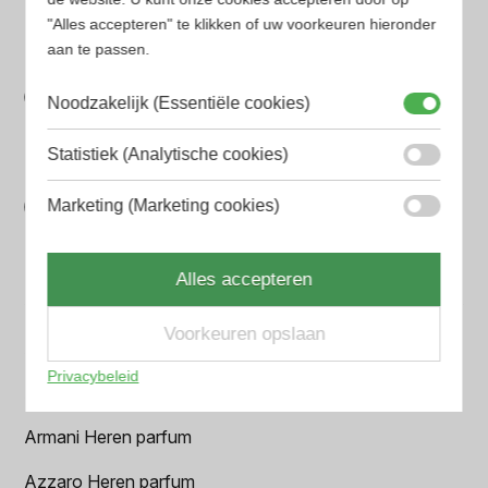
Gegarandeerd de laagste prijs. Wij vergelijken prijzen
"Alles accepteren" te klikken of uw voorkeuren hieronder
van verschillende websites
aan te passen.
Gemakkelijk zoeken
Noodzakelijk (Essentiële cookies)
Op onze website vind je eenvoudig je favoriete
parfum met onze geavanceerde zoekfilters
Statistiek (Analytische cookies)
Bespaar tijd en geld
Marketing (Marketing cookies)
Wij hebben alle prijzen voor je verzameld zodat jij
minder tijd en geld kwijt bent
Alles accepteren
Populaire herengeuren
Voorkeuren opslaan
Amouage Heren parfum
Privacybeleid
Aramis Heren parfum
Armani Heren parfum
Azzaro Heren parfum