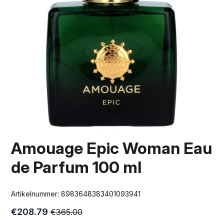
Amouage Epic Woman Eau
de Parfum 100 ml
Artikelnummer:
8983648383401093941
€
208.79
€
365.00
Oorspronkelijke
Huidige