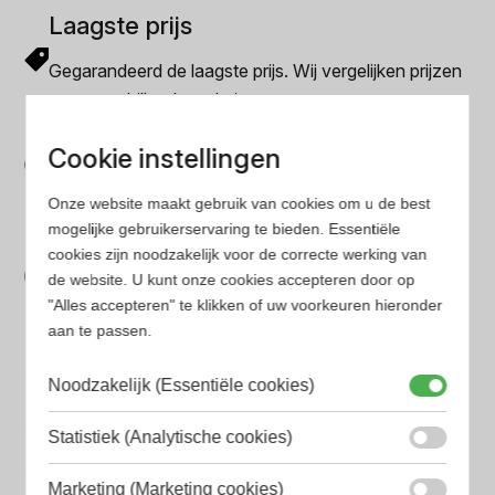
Laagste prijs
Gegarandeerd de laagste prijs. Wij vergelijken prijzen
van verschillende websites
Gemakkelijk zoeken
Cookie instellingen
Op onze website vind je eenvoudig je favoriete
Onze website maakt gebruik van cookies om u de best
parfum met onze geavanceerde zoekfilters
mogelijke gebruikerservaring te bieden. Essentiële
Bespaar tijd en geld
cookies zijn noodzakelijk voor de correcte werking van
de website. U kunt onze cookies accepteren door op
Wij hebben alle prijzen voor je verzameld zodat jij
"Alles accepteren" te klikken of uw voorkeuren hieronder
minder tijd en geld kwijt bent
aan te passen.
Noodzakelijk (Essentiële cookies)
Populaire herengeuren
Amouage Heren parfum
Statistiek (Analytische cookies)
Aramis Heren parfum
Marketing (Marketing cookies)