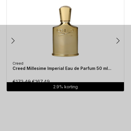
Creed
Creed Millesime Imperial Eau de Parfum 50 ml...
Oorspronkelijke
Huidige
€
172.49
€
167.49
2.9% korting
prijs
prijs
was:
is:
€172.49.
€167.49.