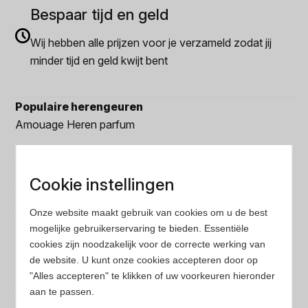
Bespaar tijd en geld
Wij hebben alle prijzen voor je verzameld zodat jij
minder tijd en geld kwijt bent
Populaire herengeuren
Amouage Heren parfum
Aramis Heren parfum
Armani Heren parfum
Cookie instellingen
Azzaro Heren parfum
Onze website maakt gebruik van cookies om u de best
mogelijke gebruikerservaring te bieden. Essentiële
BALR. Heren parfum
cookies zijn noodzakelijk voor de correcte werking van
de website. U kunt onze cookies accepteren door op
BVLGARI Heren parfum
"Alles accepteren" te klikken of uw voorkeuren hieronder
aan te passen.
Chanel Heren parfum