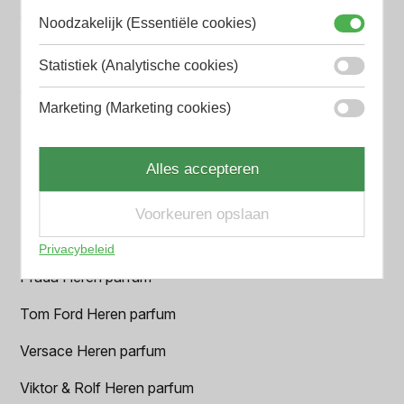
Creed heren parfum
Noodzakelijk (Essentiële cookies)
Dior Heren parfum
Statistiek (Analytische cookies)
Geurpakket
Marketing (Marketing cookies)
Hugo Boss Heren parfum
Jean Paul Gaultier Heren parfum
Alles accepteren
Paco Rabanne Heren parfum
Voorkeuren opslaan
Parfum Gift Set
Privacybeleid
Prada Heren parfum
Tom Ford Heren parfum
Versace Heren parfum
Viktor & Rolf Heren parfum