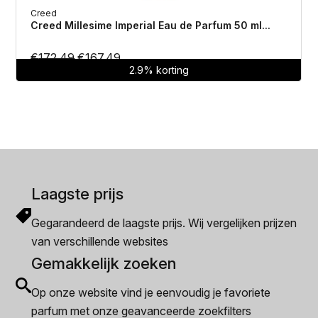
Creed
Creed Millesime Imperial Eau de Parfum 50 ml...
Oorspronkelijke
Huidige
€
172.49
€
167.49
2.9% korting
prijs
prijs
was:
is:
€172.49.
€167.49.
Laagste prijs
Gegarandeerd de laagste prijs. Wij vergelijken prijzen
van verschillende websites
Gemakkelijk zoeken
Op onze website vind je eenvoudig je favoriete
parfum met onze geavanceerde zoekfilters